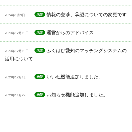
情報の交渉、承認についての変更です
未読
2024年1月9日
運営からのアドバイス
未読
2023年12月19日
ふくはぴ愛知のマッチングシステムの
未読
2023年12月19日
活用について
いいね機能追加しました。
未読
2023年12月1日
お知らせ機能追加しました。
未読
2023年11月27日