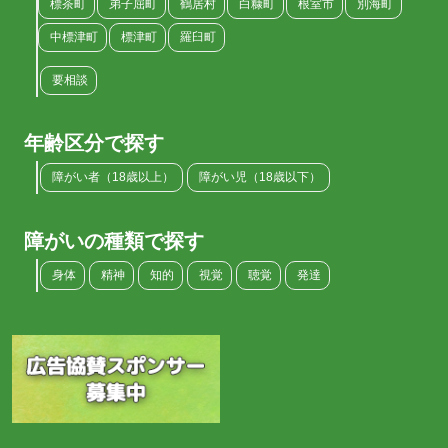
標茶町
弟子屈町
鶴居村
白糠町
根室市
別海町
中標津町
標津町
羅臼町
要相談
年齢区分で探す
障がい者（18歳以上）
障がい児（18歳以下）
障がいの種類で探す
身体
精神
知的
視覚
聴覚
発達