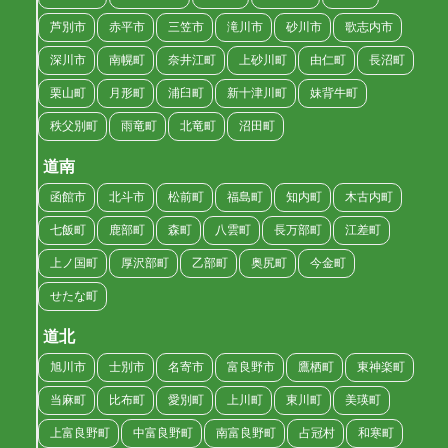
芦別市
赤平市
三笠市
滝川市
砂川市
歌志内市
深川市
南幌町
奈井江町
上砂川町
由仁町
長沼町
栗山町
月形町
浦臼町
新十津川町
妹背牛町
秩父別町
雨竜町
北竜町
沼田町
道南
函館市
北斗市
松前町
福島町
知内町
木古内町
七飯町
鹿部町
森町
八雲町
長万部町
江差町
上ノ国町
厚沢部町
乙部町
奥尻町
今金町
せたな町
道北
旭川市
士別市
名寄市
富良野市
鷹栖町
東神楽町
当麻町
比布町
愛別町
上川町
東川町
美瑛町
上富良野町
中富良野町
南富良野町
占冠村
和寒町