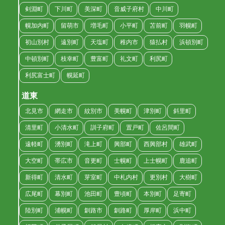
剣淵町
下川町
美深町
音威子府村
中川町
幌加内町
留萌市
増毛町
小平町
苫前町
羽幌町
初山別村
遠別町
天塩町
稚内市
猿払村
浜頓別町
中頓別町
枝幸町
豊富町
礼文町
利尻町
利尻富士町
幌延町
道東
北見市
網走市
紋別市
美幌町
津別町
斜里町
清里町
小清水町
訓子府町
置戸町
佐呂間町
遠軽町
湧別町
滝上町
興部町
西興部村
雄武町
大空町
帯広市
音更町
士幌町
上士幌町
鹿追町
新得町
清水町
芽室町
中札内村
更別村
大樹町
広尾町
幕別町
池田町
豊頃町
本別町
足寄町
陸別町
浦幌町
釧路市
釧路町
厚岸町
浜中町