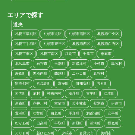
エリアで探す
道央
札幌市厚別区
札幌市北区
札幌市清田区
札幌市中央区
札幌市手稲区
札幌市豊平区
札幌市西区
札幌市白石区
札幌市東区
札幌市南区
江別市
千歳市
恵庭市
北広島市
石狩市
当別町
新篠津村
小樽市
島牧村
寿都町
黒松内町
蘭越町
ニセコ町
真狩村
留寿都村
喜茂別町
京極町
倶知安町
共和町
岩内町
泊村
神恵内村
積丹町
古平町
仁木町
余市町
赤井川村
室蘭市
苫小牧市
登別市
伊達市
豊浦町
壮瞥町
白老町
厚真町
洞爺湖町
安平町
むかわ町
日高町
平取町
新冠町
浦河町
様似町
えりも町
新ひだか町
夕張市
岩見沢市
美唄市