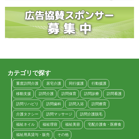
カテゴリで探す
重度訪問介護
居宅介護
同行援護
行動援護
移動支援
訪問介護
訪問保育
訪問診療
訪問看護
訪問リハビリ
訪問歯科
訪問入浴
訪問療育
介護タクシー
訪問マッサージ
訪問介護脱毛
福祉ネイル
福祉理容
福祉美容
宅配介護食・医療食
福祉用具貸与・販売
その他