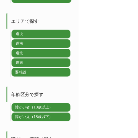
エリアで探す
道央
道南
道北
道東
要相談
年齢区分で探す
障がい者（18歳以上）
障がい児（18歳以下）