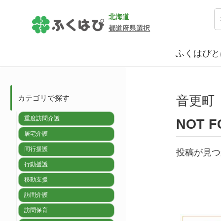
北海道
都道府県選択
ふくはぴと
音更町
カテゴリで探す
重度訪問介護
NOT F
居宅介護
同行援護
投稿が見つ
行動援護
移動支援
訪問介護
訪問保育