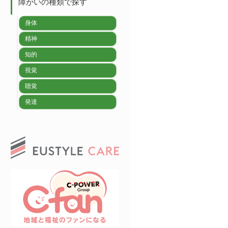
障がいの種類で探す
身体
精神
知的
視覚
聴覚
発達