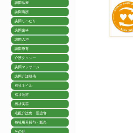
訪問診療
訪問看護
訪問リハビリ
訪問歯科
訪問入浴
訪問療育
介護タクシー
訪問マッサージ
訪問介護脱毛
福祉ネイル
福祉理容
福祉美容
宅配介護食・医療食
福祉用具貸与・販売
その他